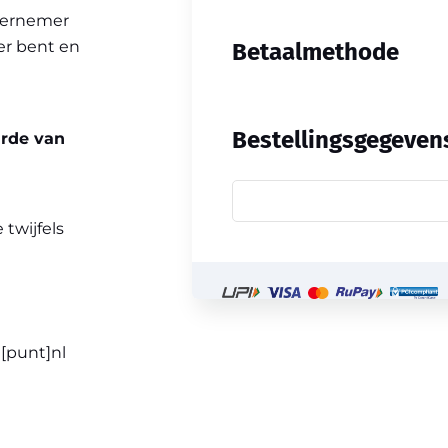
ndernemer
ner bent en
Betaalmethode
Bestellingsgegeven
arde van
 twijfels
l[punt]nl