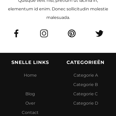
Quisque velit nisi, pretium ut lacinia in,
elementum id enim. Donec sollicitudin molestie
malesuada.
SNELLE LINKS
CATEGORIEËN
Home
Categorie A
Categorie B
Blog
Categorie C
O
ver
Categorie D
Contact