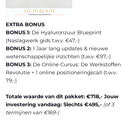
EXTRA BONUS
BONUS 1:
De Hyaluronzuur Blueprint
(Naslagwerk gids t.w.v. €47,-)
BONUS 2:
1 Jaar lang updates & nieuwe
wetenschappelijke inzichten (t.w.v. €97,-)
BONUS 3:
De Online Cursus: De Werkstoffen
Revolutie + 1 online positioneringscall (t.w.v.
79,-)
Totale waarde van dit pakket: €718,-
Jouw
investering vandaag: Slechts €495,-
(of 3
termijnen van €169-)